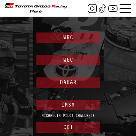
WRC
WEC
DAKAR
IMSA
MICHELLIN PILOT CHALLENGE​
CDI